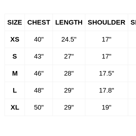
SIZE
CHEST
LENGTH
SHOULDER
S
XS
40"
24.5"
17"
S
43"
27"
17"
M
46"
28"
17.5"
L
48"
29"
17.8"
XL
50"
29"
19"