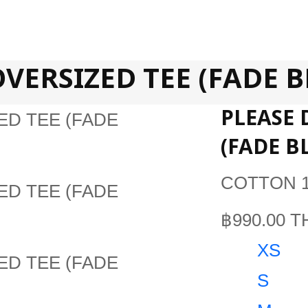
VERSIZED TEE (FADE B
PLEASE 
(FADE B
COTTON 
฿990.00 T
XS
S