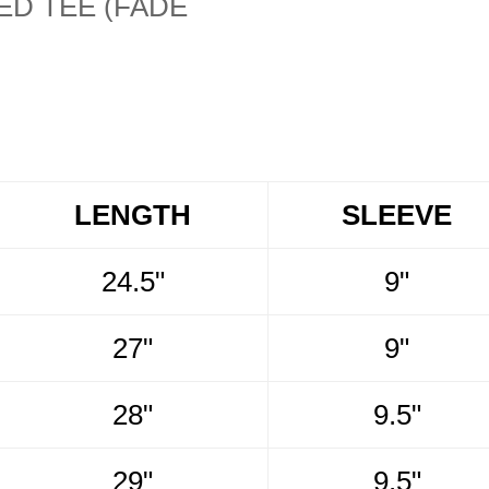
LENGTH
SLEEVE
24.5"
9"
27"
9"
28"
9.5"
29"
9.5"