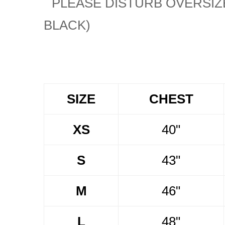
SIZE
CHEST
XS
40"
S
43"
M
46"
L
48"